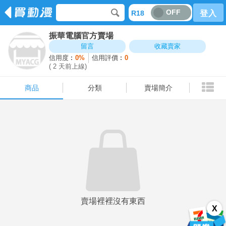
OFF
R18
登入
振華電腦官方賣場
商品
分類
賣場簡介
留言
收藏賣家
信用度︰
0%
信用評價︰
0
( 2 天前上線)
商品
分類
賣場簡介
賣場裡裡沒有東西
X