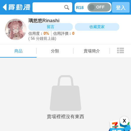
OFF
R18
登入
璃悠悠Rinashi
商品
分類
賣場簡介
留言
收藏賣家
信用度︰
0%
信用評價︰
0
( 56 分鐘前上線)
商品
分類
賣場簡介
賣場裡裡沒有東西
X