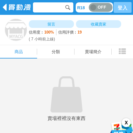
OFF
R18
登入
商品
分類
賣場簡介
留言
收藏賣家
信用度︰
100%
信用評價︰
19
( 7 小時前上線)
商品
分類
賣場簡介
賣場裡裡沒有東西
X