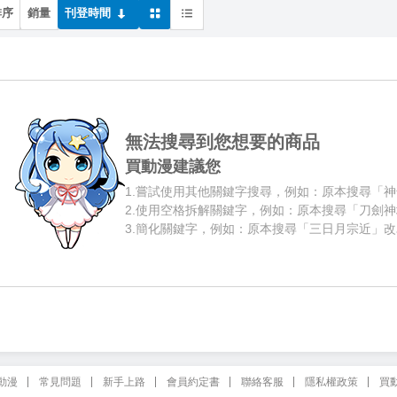
排序
銷量
刊登時間
無法搜尋到您想要的商品
買動漫建議您
1.
嘗試使用其他關鍵字搜尋，例如：原本搜尋「神
2.
使用空格拆解關鍵字，例如：原本搜尋「刀劍神
3.
簡化關鍵字，例如：原本搜尋「三日月宗近」改
動漫
常見問題
新手上路
會員約定書
聯絡客服
隱私權政策
買