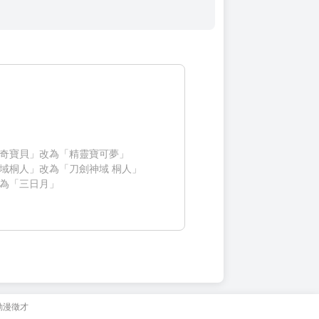
奇寶貝」改為「精靈寶可夢」
域桐人」改為「刀劍神域 桐人」
為「三日月」
動漫徵才