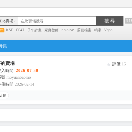
搜 尋
R1
在此賣場
KSP
FF47
子午計畫
家庭教師
hololive
蔚藍檔案
鳴潮
Vspo
特集
夢的賣場
評價
16
登入時間
2026-07-30
帳號
moyuanbaomo
註冊時間
2026-02-14
店鋪