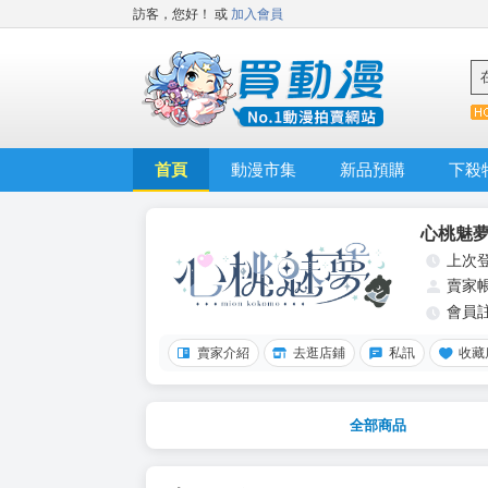
訪客，您好！
或
加入會員
首頁
動漫市集
新品預購
下殺
心桃魅
上次
賣家
會員
賣家介紹
去逛店鋪
私訊
收藏
全部商品