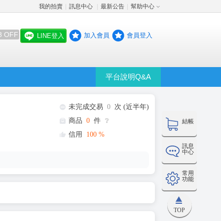
我的拍賣
訊息中心
最新公告
幫助中心
│
│
│
8 OFF
加入會員
會員登入
LINE登入
平台說明Q&A
未完成交易
0
次 (近半年)
商品
0
件
❔
結帳
信用
100
%
訊息
中心
常用
功能
TOP