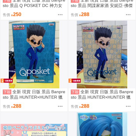
全新 現貨 日版 景品 Banpre
全新 現貨 日版 景品 Banpre
下殺
下殺
sto 景品 Q POSKET DC 神力女
sto 景品 間諜家家酒 安妮亞·佛傑
超人 1984 電影版
安妮亞
250
288
售價
售價
全新 現貨 日版 景品 Banpre
全新 現貨 日版 景品 Banpre
下殺
下殺
sto 景品 HUNTER×HUNTER 獵
sto 景品 HUNTER×HUNTER 獵
人 雷歐力
人 雷歐力
288
288
售價
售價