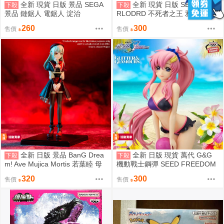
全新 現貨 日版 景品 SEGA
全新 現貨 日版 SEGA OVE
下殺
下殺
景品 鏈鋸人 電鋸人 淀治
RLODRD 不死者之王 雅兒貝德
溫泉樂園 泳裝 骨王 魅魔
260
300
售價
售價
全新 日版 景品 BanG Drea
全新 日版 現貨 萬代 G&G
下殺
下殺
m! Ave Mujica Mortis 若葉睦 母
機動戰士鋼彈 SEED FREEDOM
雞卡 木頭人 睦子
拉克絲 泳裝 景品
320
300
售價
售價