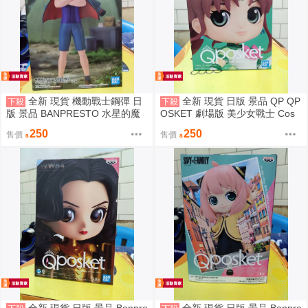
全新 現貨 機動戰士鋼彈 日
全新 現貨 日版 景品 QP QP
下殺
下殺
版 景品 BANPRESTO 水星的魔
OSKET 劇場版 美少女戰士 Cos
女 古爾 杰特克 F4
mos 永恆水手 木星 仙子 木星 美
250
250
售價
售價
少女 金證