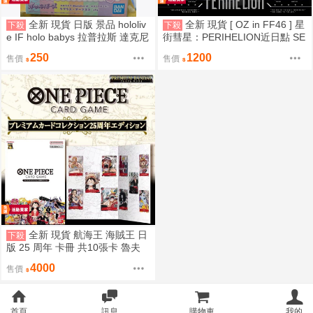
全新 現貨 日版 景品 hololiv
全新 現貨 [ OZ in FF46 ] 星
下殺
下殺
e IF holo babys 拉普拉斯 達克尼
街彗星：PERIHELION近日點 SE
斯 山田 特價 景品 寶寶
T 套組 星街
250
1200
售價
售價
全新 現貨 航海王 海賊王 日
下殺
版 25 周年 卡冊 共10張卡 魯夫
喬巴 娜美 羅賓 香吉士 騙人布 索
4000
售價
隆 吉貝爾 布魯克 佛郎基 25 週年
紀
首頁
訊息
購物車
我的