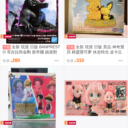
全新 現貨 日版 BANPREST
全新 現貨 日版 景品 神奇寶
下殺
下殺
O 哥吉拉與金剛 新帝國 鎮座獸
貝 精靈寶可夢 休息時光 皮卡丘
哥吉拉 2024 劇場版 特攝 電影 怪
& 皮丘 寶可夢
280
310
售價
售價
獸 戰鬥 特價