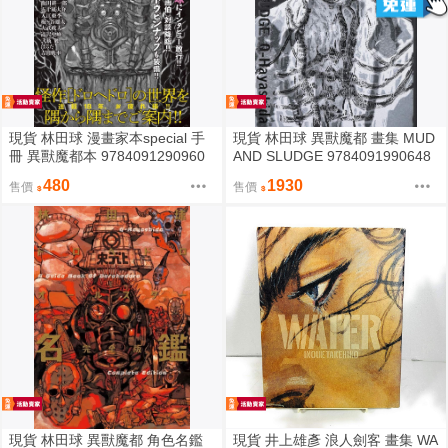
現貨 林田球 漫畫家本special 手
現貨 林田球 異獸魔都 畫集 MUD
冊 異獸魔都本 9784091290960
AND SLUDGE 9784091990648
無封膜全新品
全新品
480
1930
售價
售價
現貨 林田球 異獸魔都 角色名鑑
現貨 井上雄彥 浪人劍客 畫集 WA