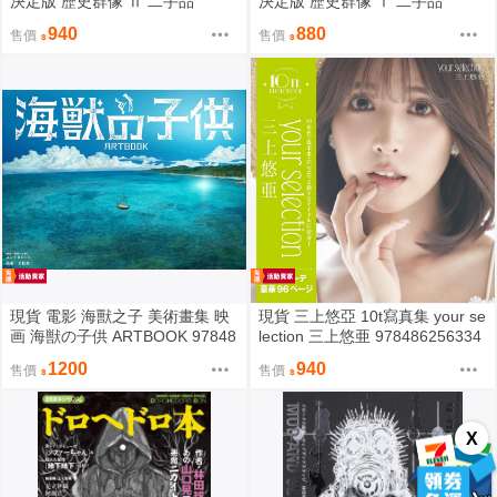
決定版 歷史群像 Ⅱ 二手品
決定版 歷史群像 Ⅰ 二手品
940
880
售價
售價
現貨 電影 海獸之子 美術畫集 映
現貨 三上悠亞 10t寫真集 your se
画 海獣の子供 ARTBOOK 97848
lection 三上悠亜 978486256334
65180893 無封膜全新品
7 無封膜全新品
1200
940
售價
售價
X