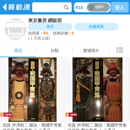
OFF
R18
登入
東京書房 網販部
商品
分類
賣場簡介
留言
收藏賣家
信用度︰
0%
信用評價︰
0
( 1 天前上線)
商品
分類
賣場簡介
現貨 伊澤昭二 圖說・戰國甲冑集
現貨 伊澤昭二 圖說・戰國甲冑集