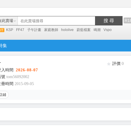
搜 尋
R1
在此賣場
KSP
FF47
子午計畫
家庭教師
hololive
蔚藍檔案
鳴潮
Vspo
特集
丹
評價
0
登入時間
2026-08-07
帳號
tom56092002
註冊時間
2015-09-05
店鋪