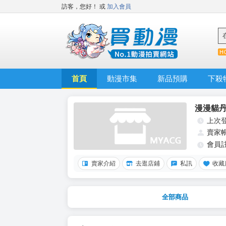
訪客，您好！
或
加入會員
首頁
動漫市集
新品預購
下殺
漫漫貓
上次
賣家
會員
賣家介紹
去逛店鋪
私訊
收藏
全部商品