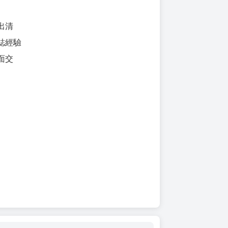
出清
誌經驗
面交