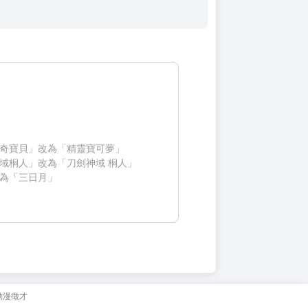
奇寶貝」改為「精靈寶可夢」
域桐人」改為「刀劍神域 桐人」
為「三日月」
動漫徵才