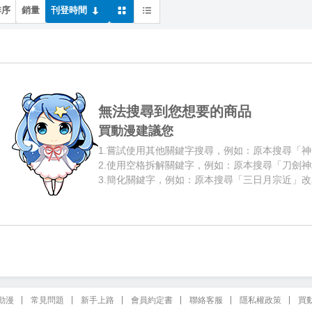
排序
銷量
刊登時間
無法搜尋到您想要的商品
買動漫建議您
1.
嘗試使用其他關鍵字搜尋，例如：原本搜尋「神
2.
使用空格拆解關鍵字，例如：原本搜尋「刀劍神
3.
簡化關鍵字，例如：原本搜尋「三日月宗近」改
動漫
常見問題
新手上路
會員約定書
聯絡客服
隱私權政策
買