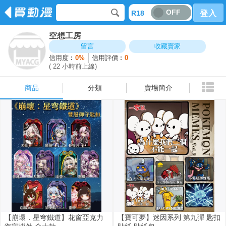
OFF
R18
登入
空想工房
商品
分類
賣場簡介
留言
收藏賣家
信用度︰
0%
信用評價︰
0
( 22 小時前上線)
商品
分類
賣場簡介
【崩壞．星穹鐵道】花窗亞克力
【寶可夢】迷因系列 第九彈 匙扣