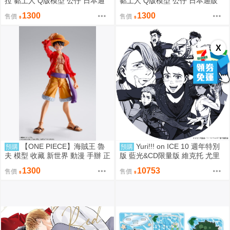
拉 黏土人 Q版模型 公仔 日本通
黏土人 Q版模型 公仔 日本通販
販 代購 模型 日本正版
代購 模型 日本正版
1300
1300
售價
售價
X
【ONE PIECE】海賊王 魯
Yuri!!! on ICE 10 週年特別
預購
預購
夫 模型 收藏 新世界 動漫 手辦 正
版 藍光&CD限量版 維克托 尤里
版模型 日本通販 日本官方通路
代購
1300
10753
售價
售價