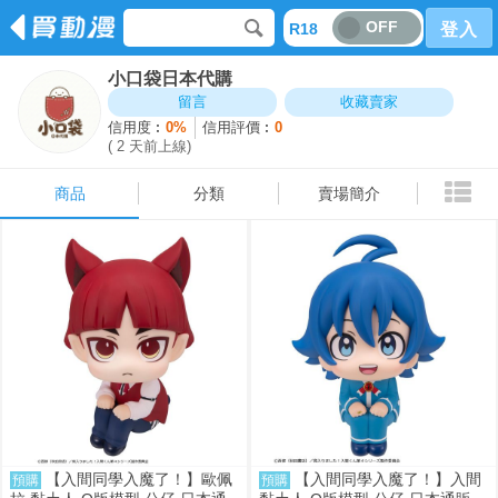
OFF
R18
登入
小口袋日本代購
商品
分類
賣場簡介
留言
收藏賣家
信用度︰
0%
信用評價︰
0
( 2 天前上線)
商品
分類
賣場簡介
【入間同學入魔了！】歐佩
【入間同學入魔了！】入間
預購
預購