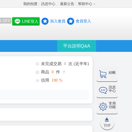
我的拍賣
訊息中心
最新公告
幫助中心
│
│
│
8 OFF
加入會員
會員登入
LINE登入
平台說明Q&A
未完成交易
0
次 (近半年)
商品
0
件
❔
結帳
信用
100
%
訊息
中心
常用
功能
TOP