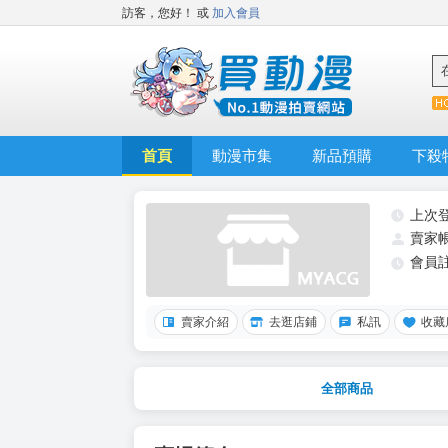
訪客，您好！
或
加入會員
首頁
動漫市集
新品預購
下殺
上次
賣家
會員
賣家介紹
去逛店鋪
私訊
收藏
全部商品