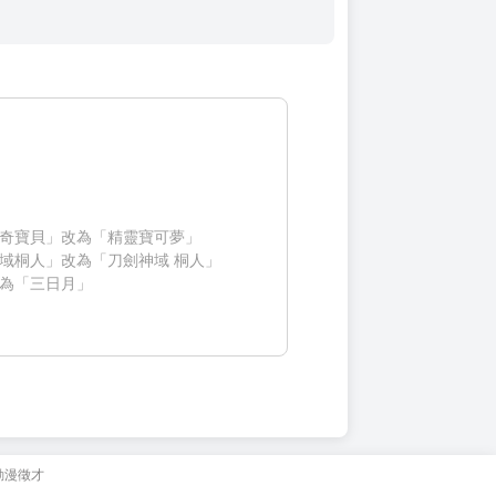
奇寶貝」改為「精靈寶可夢」
域桐人」改為「刀劍神域 桐人」
為「三日月」
動漫徵才