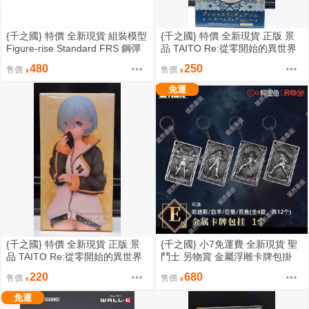
{千之國} 特價 全新現貨 組裝模型
{千之國} 特價 全新現貨 正版 景
Figure-rise Standard FRS 鋼彈
品 TAITO Re:從零開始的異世界
創鬥者TRY 068星野文奈
生活 雷姆 居家服
480
250
售價
售價
免運
{千之國} 特價 全新現貨 正版 景
{千之國} 小7免運費 全新現貨 聖
品 TAITO Re:從零開始的異世界
鬥士 另物賞 金屬浮雕卡牌包掛
生活 雷姆 昴的襯衫
一組4款
220
680
售價
售價
免運