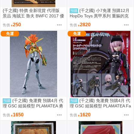
{千之國} 特價 全新現貨 代理版
{千之國} 小7免運 預購12月
預購
景品 海賊王 魯夫 BWFC 2017 優
HopDo Toys 異甲系列 重軀的克
勝紀念作品 盒損
拉格 獨角仙 8月10日截止預購
250
2820
售價
售價
免運
免運
{千之國} 免運費 預購4月 代
{千之國} 免運費 預購4月 代
預購
預購
理 GSC 組裝模型 PLAMATEA 勇
理 GSC 組裝模型 PLAMATEA Fa
者王 獅子王凱 約16公分 9月10日
te 瑪修 奧特瑙斯 9月20日截止
1650
1620
售價
售價
截止