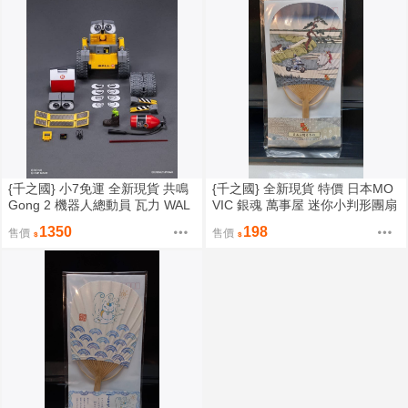
{千之國} 小7免運 全新現貨 共鳴
{千之國} 全新現貨 特價 日本MO
Gong 2 機器人總動員 瓦力 WAL
VIC 銀魂 萬事屋 迷你小判形團扇
L-E 組裝模型
1350
198
售價
售價