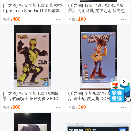
{千之國} 特價 全新現貨 組裝模型
{千之國} 特價 全新現貨 代理版
Figure-rise Standard FRS 鋼彈
景品 咒術迴戰 咒祓之術 伏黑惠
創鬥者TRY 068星野文奈
480
190
售價
售價
X
{千之國} 特價 全新現貨 代理版
{千之國} 全新現貨 特價 正版 景
景品 假面騎士 英雄勇像 ZERO-
品 迪士尼 皮克斯 COMICSTARS
ONE
玩具總動員 胡迪
380
360
售價
售價