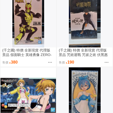
{千之國} 特價 全新現貨 代理版
{千之國} 特價 全新現貨 代理版
景品 假面騎士 英雄勇像 ZERO-
景品 咒術迴戰 咒祓之術 伏黑惠
ONE
380
190
售價
售價