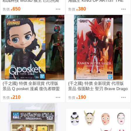
耶識科技 MGSD 狼王 巴巴托斯
海賊王 KING OF ARTIST THE
帝王型
藝術王者 魯夫四檔蛇人
650
380
售價
售價
{千之國} 特價 全新現貨 代理版
{千之國} 特價 全新現貨 代理版
景品 Q posket 漫威 復仇者聯盟
景品 假面騎士 聖刃 Brave Drago
雷神索爾 洛基
n 勇猛戰龍 勇者之龍
210
190
售價
售價