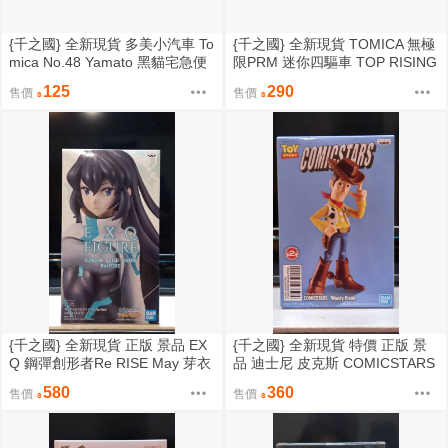
{千之國} 全新現貨 多美小汽車 To
{千之國} 全新現貨 TOMICA 無極
mica No.48 Yamato 黑貓宅急便
限PRM 迷你四驅車 TOP RISING
宅配車
BIRD'26
125
290
售價
售價
{千之國} 全新現貨 正版 景品 EX
{千之國} 全新現貨 特價 正版 景
Q 鋼彈創形者Re RISE May 芽衣
品 迪士尼 皮克斯 COMICSTARS
不挑盒
玩具總動員 胡迪
580
360
售價
售價