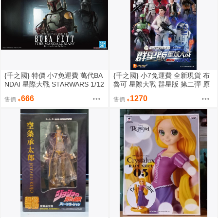
{千之國} 特價 小7免運費 萬代BA
{千之國} 小7免運費 全新現貨 布
NDAI 星際大戰 STARWARS 1/12
魯可 星際大戰 群星版 第二彈 原
波巴 費特 組裝模型
力印記 中盒9入
666
1270
售價
售價