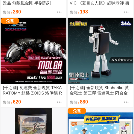
景品 無敵鐵金剛 半剖系列
VIC 《夏目友人帳》貓咪老師 衝
浪ver. 迷你小判形團扇
280
198
售價
售價
免運
{千之國} 免運費 全新現貨 TAKA
{千之國} 全新現貨 Shohoriku 黃
RATOMY 組裝 ZOIDS 洛伊德 R
金戰士 第三彈 雷達戰士 附合金
MZ-005 重裝天蠶 帝國軍配色
零件
620
880
售價
售價
免運