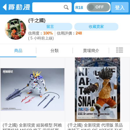
OFF
R18
登入
{千之國}
商品
分類
賣場簡介
留言
收藏賣家
信用度︰
100%
信用評價︰
248
( 5 小時前上線)
商品
分類
賣場簡介
{千之國} 全新現貨 組裝模型 阿賴
{千之國} 全新現貨 代理版 景品