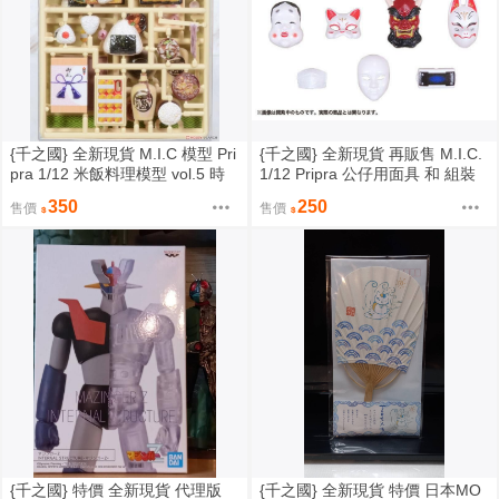
{千之國} 全新現貨 M.I.C 模型 Pri
{千之國} 全新現貨 再販售 M.I.C.
pra 1/12 米飯料理模型 vol.5 時
1/12 Pripra 公仔用面具 和 組裝
代劇風飯糰
模型
350
250
售價
售價
{千之國} 特價 全新現貨 代理版
{千之國} 全新現貨 特價 日本MO