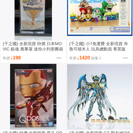
{千之國} 全新現貨 特價 日本MO
{千之國} 小7免運費 全新現貨 布
VIC 銀魂 萬事屋 迷你小判形團扇
魯可積木人 玩具總動員 菁英版
第一彈 中盒6入 不挑盒況
198
1420
售價
售價
銷量:1