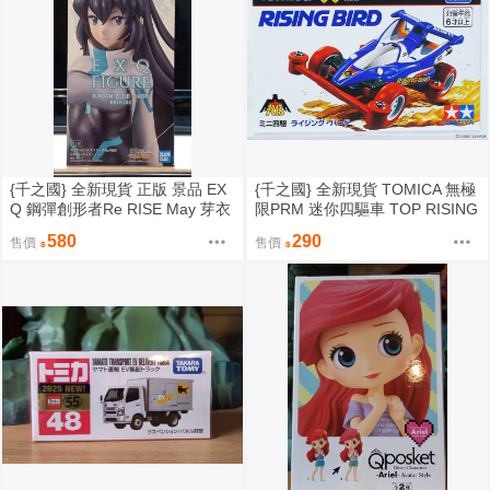
{千之國} 全新現貨 正版 景品 EX
{千之國} 全新現貨 TOMICA 無極
Q 鋼彈創形者Re RISE May 芽衣
限PRM 迷你四驅車 TOP RISING
不挑盒
BIRD'26
580
290
售價
售價