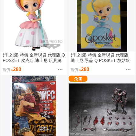
{千之國} 特價 全新現貨 代理版 Q
{千之國} 特價 全新現貨 代理版
POSKET 皮克斯 迪士尼 玩具總
迪士尼 景品 Q POSKET 灰姑娘
動員 牧羊女 寶貝 A款 一般色
仙杜瑞拉 淺色版
280
280
售價
售價
免運