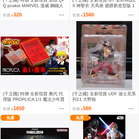
{千之國} 特價 全新現貨 景品 QP
{千之國} 全新現貨 GT 聖衣神話E
Q posket MARVEL 漫威 鋼鐵人
X 神聖衣 天馬座 翅膀新造型版 1
5周年配色
320
1580
售價
售價
{千之國} 特價 全新現貨 萬代 代
{千之國} 全新現貨 UDF 迪士尼系
理版 PROPLICA 1/1 魔法少年賈
列11 大野狼
修 紅色魔書
1650
580
售價
售價
免運
免運