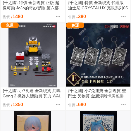
{千之國} 特價 全新現貨 正版 超
{千之國} 特價 全新現貨 代理版
像可動 JoJo的奇妙冒險 第六部
迪士尼 CRYSTALUX 亮眼系列05
石之海 空條承太郎 不挑盒
魔髮奇緣 長髮公主
1480
380
售價
售價
免運
免運
{千之國} 小7免運 全新現貨 共鳴
{千之國} 小7免運費 全新現貨 聖
Gong 2 機器人總動員 瓦力 WAL
鬥士 另物賞 金屬浮雕卡牌包掛
L-E 組裝模型
一組4款
1350
680
售價
售價