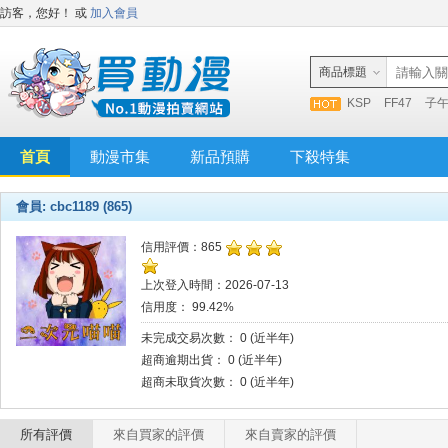
訪客，您好！
或
加入會員
商品標題
KSP
FF47
子
首頁
動漫市集
新品預購
下殺特集
會員: cbc1189 (865)
信用評價：865
上次登入時間：2026-07-13
信用度： 99.42%
未完成交易次數： 0 (近半年)
超商逾期出貨： 0 (近半年)
超商未取貨次數： 0 (近半年)
所有評價
來自買家的評價
來自賣家的評價