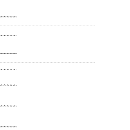
************
************
************
************
************
************
************