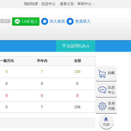
我的拍賣
訊息中心
最新公告
幫助中心
│
│
│
加入會員
會員登入
8 OFF
LINE登入
平台說明Q&A
一個月內
半年內
全部
0
7
108
結帳
0
0
0
訊息
中心
0
0
0
常用
0
7
108
功能
TOP