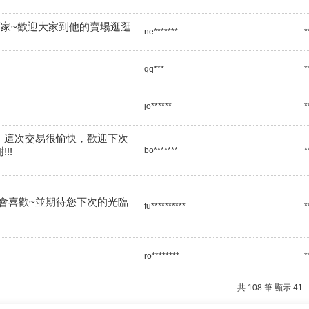
賣家~歡迎大家到他的賣場逛逛
ne*******
*
qq***
*
jo******
*
、這次交易很愉快，歡迎下次
!!
bo*******
*
會喜歡~並期待您下次的光臨
fu**********
*
ro********
*
共 108 筆 顯示 41