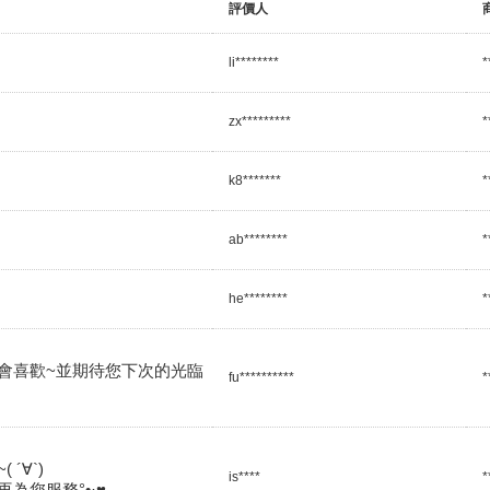
評價人
li********
*
zx*********
*
k8*******
*
ab********
*
he********
*
會喜歡~並期待您下次的光臨
fu**********
*
∀`)

is****
*
為您服務°•·♥