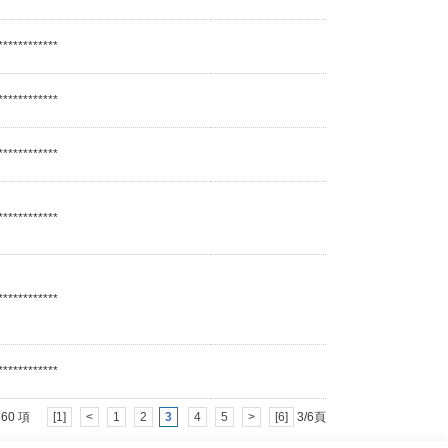
************
************
************
************
************
************
 - 60 項
[1]
<
1
2
3
4
5
>
[6]
3/6頁