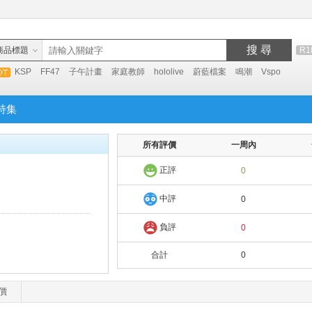
搜 尋
商品標題
R1
KSP
FF47
子午計畫
家庭教師
hololive
蔚藍檔案
鳴潮
Vspo
特集
所有評價
一周內
正評
0
中評
0
負評
0
合計
0
價