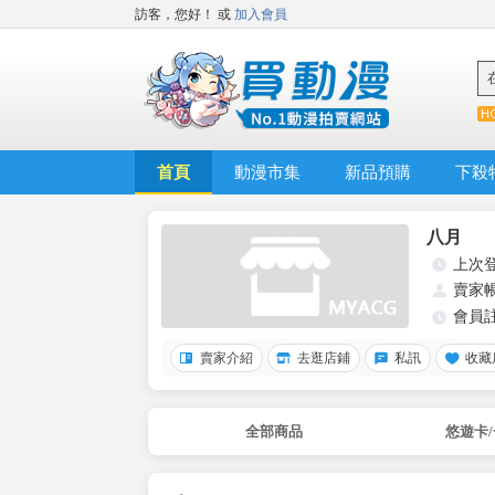
訪客，您好！
或
加入會員
首頁
動漫市集
新品預購
下殺
八月
上次
賣家
會員
賣家介紹
去逛店鋪
私訊
收藏
全部商品
悠遊卡