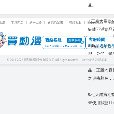
益。
7.工廠大量
動漫
常見問題
新手上路
會員約定書
聯絡客服
隱私權政策
買
疵或不滿意品
客服時間
聯絡客服
點我聯絡
service@myacg.com.tw
8.商品之顏
週一至週五 10:00 
型、公仔、景
© 2014-2026 買對動漫股份有限公司
|
All Rights reserved. 統一編號:24553282
一些色差或經
品，正版內容
之規格顏色，
9.七天鑑賞
未使用狀態且