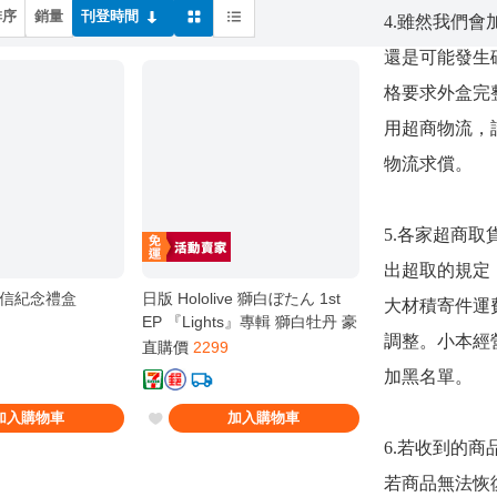
排序
銷量
刊登時間
4.雖然我們
還是可能發生
格要求外盒完
用超商物流，
物流求償。
5.各家超商
出超取的規定，
信紀念禮盒
日版 Hololive 獅白ぼたん 1st
大材積寄件運
EP 『Lights』專輯 獅白牡丹 豪
調整。小本經
華盤 親簽
直購價
2299
加黑名單。
加入購物車
加入購物車
6.若收到的
若商品無法恢