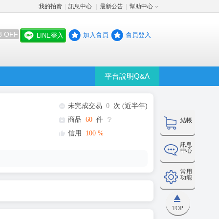
我的拍賣
訊息中心
最新公告
幫助中心
│
│
│
8 OFF
加入會員
會員登入
LINE登入
平台說明Q&A
未完成交易
0
次 (近半年)
商品
60
件
❔
結帳
信用
100
%
訊息
中心
常用
功能
TOP