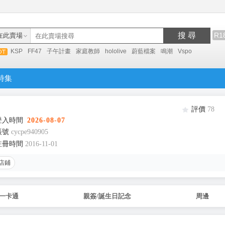
搜 尋
R1
在此賣場
KSP
FF47
子午計畫
家庭教師
hololive
蔚藍檔案
鳴潮
Vspo
特集
評價
78
登入時間
2026-08-07
帳號
cycpe940905
註冊時間
2016-11-01
店鋪
/一卡通
親簽/誕生日記念
周邊