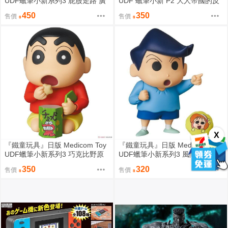
UDF蠟筆小新系列3 屁股走路 廣
UDF 蠟筆小新 P2 大人帝國的反
志＆新之助 約5&3cm 156392
擊 高約6.5cm 155524
450
350
售價
售價
X
『鐵童玩具』日版 Medicom Toy
『鐵童玩具』日版 Medicom Toy
UDF蠟筆小新系列3 巧克比野原
UDF蠟筆小新系列3 風間君 約7c
新之助 約5.2cm 156354
m 156385
350
320
售價
售價