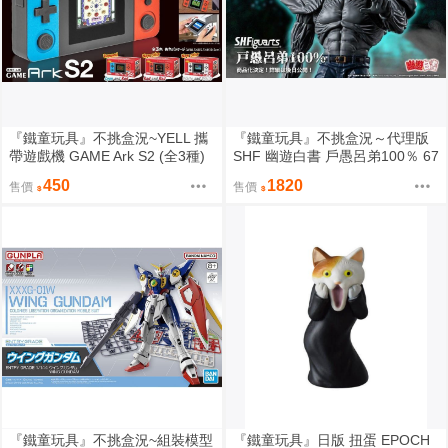
『鐵童玩具』不挑盒況~YELL 攜
『鐵童玩具』不挑盒況～代理版
帶遊戲機 GAME Ark S2 (全3種)
SHF 幽遊白書 戶愚呂弟100％ 67
隨機一種 P-YE00021
2988(5F)
450
1820
售價
售價
『鐵童玩具』不挑盒況~組裝模型
『鐵童玩具』日版 扭蛋 EPOCH